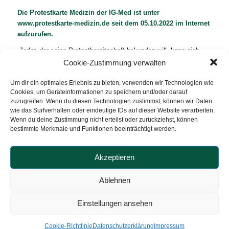
Die Protestkarte Medizin der IG-Med ist unter
www.protestkarte-medizin.de
seit dem 05.10.2022 im Internet
aufzurufen.
Jeder, der seine Protestbereitschaft bekunden will, kann sich
dort eintragen. Es wurde ein doppeltes
Cookie-Zustimmung verwalten
Opt-in-Verfahren gewählt, so dass Sie Ihren Eintrag nochmals mit
Um dir ein optimales Erlebnis zu bieten, verwenden wir Technologien wie
der dann zugeleiteten Mail bestätigen müssen. Prinzipiell ist es
Cookies, um Geräteinformationen zu speichern und/oder darauf
auch möglich, sich ohne Kontaktdaten eintragen zu lassen.
zuzugreifen. Wenn du diesen Technologien zustimmst, können wir Daten
wie das Surfverhalten oder eindeutige IDs auf dieser Website verarbeiten.
Ziel dieser Karte ist es jedoch, dass sich die in der
Wenn du deine Zustimmung nicht erteilst oder zurückziehst, können
medizinischen Versorgung tätigen Berufsgruppen vor Ort
bestimmte Merkmale und Funktionen beeinträchtigt werden.
vernetzen können und dann auch gemeinsame Aktionen starten
können, so dass es schon sinnvoll wäre, seine Kontaktdaten mit
Akzeptieren
zu veröffentlichen.
Was ist jetzt zu tun:
Ablehnen
Tragen Sie sich bitte selbst in die Protestkarte ein, wenn Sie
Einstellungen ansehen
bereit sind, an entsprechenden Aktionen teilzunehmen.
Informieren Sie Ihre Kollegen, die Apotheken vor Ort und die
Cookie-Richtlinie
Datenschutzerklärung
Impressum
medizinischen Therapieberufe, mit denen Sie