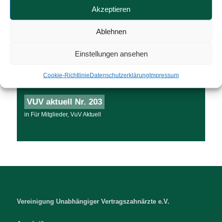
VUV aktuell Nr. 205
Akzeptieren
in
Für Mitglieder
,
VuV Aktuell
Ablehnen
VUV aktuell Nr. 204
Einstellungen ansehen
in
Für Mitglieder
,
VuV Aktuell
Cookie-Richtlinie
Datenschutzerklärung
Impressum
VUV aktuell Nr. 203
in
Für Mitglieder
,
VuV Aktuell
Vereinigung Unabhängiger Vertragszahnärzte e.V.