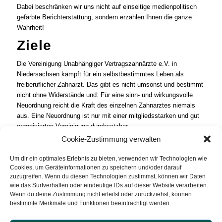
Dabei beschränken wir uns nicht auf einseitige medienpolitisch
gefärbte Berichterstattung, sondern erzählen Ihnen die ganze
Wahrheit!
Ziele
Die Vereinigung Unabhängiger Vertragszahnärzte e.V. in
Niedersachsen kämpft für ein selbstbestimmtes Leben als
freiberuflicher Zahnarzt. Das gibt es nicht umsonst und bestimmt
nicht ohne Widerstände und: Für eine sinn- und wirkungsvolle
Neuordnung reicht die Kraft des einzelnen Zahnarztes niemals
aus. Eine Neuordnung ist nur mit einer mitgliedsstarken und gut
organisierten Vereinigung durchsetzbar.
Cookie-Zustimmung verwalten
Die VUV vertritt Sie und Ihre Interessen als Freiberufler ohne
Wenn und Aber.
Um dir ein optimales Erlebnis zu bieten, verwenden wir Technologien wie
Cookies, um Geräteinformationen zu speichern und/oder darauf
weiterlesen>>
zuzugreifen. Wenn du diesen Technologien zustimmst, können wir Daten
wie das Surfverhalten oder eindeutige IDs auf dieser Website verarbeiten.
Aktuelle Mitteilungen
Wenn du deine Zustimmung nicht erteilst oder zurückziehst, können
bestimmte Merkmale und Funktionen beeinträchtigt werden.