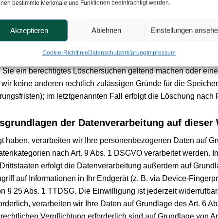
 juristische Person, die allein oder gemeinsam mit anderen über 
nen bestimmte Merkmale und Funktionen beeinträchtigt werden.
-Adressen o. Ä.) entscheidet.
Akzeptieren
Ablehnen
Einstellungen anseh
Cookie-Richtlinie
Datenschutzerklärung
Impressum
 keine speziellere Speicherdauer genannt wurde, verbleiben Ih
n Sie ein berechtigtes Löschersuchen geltend machen oder eine
rn wir keine anderen rechtlich zulässigen Gründe für die Spei
ungsfristen); im letztgenannten Fall erfolgt die Löschung nach F
sgrundlagen der Datenverarbeitung auf dieser
igt haben, verarbeiten wir Ihre personenbezogenen Daten auf Gr
atenkategorien nach Art. 9 Abs. 1 DSGVO verarbeitet werden. Im
ittstaaten erfolgt die Datenverarbeitung außerdem auf Grundla
iff auf Informationen in Ihr Endgerät (z. B. via Device-Fingerpri
 § 25 Abs. 1 TTDSG. Die Einwilligung ist jederzeit widerrufbar.
derlich, verarbeiten wir Ihre Daten auf Grundlage des Art. 6 Ab
 rechtlichen Verpflichtung erforderlich sind auf Grundlage von Ar