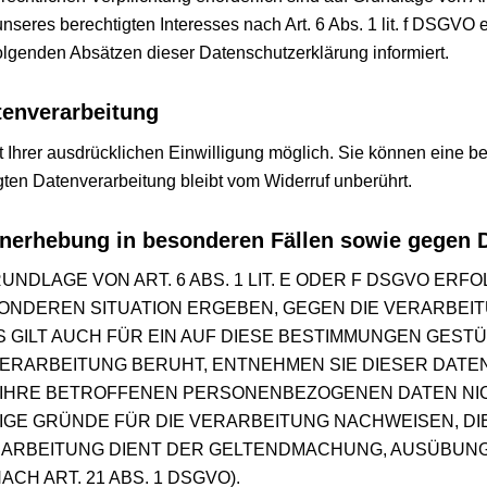
seres berechtigten Interesses nach Art. 6 Abs. 1 lit. f DSGVO er
olgenden Absätzen dieser Datenschutzerklärung informiert.
tenverarbeitung
Ihrer ausdrücklichen Einwilligung möglich. Sie können eine berei
gten Datenverarbeitung bleibt vom Widerruf unberührt.
nerhebung in besonderen Fällen sowie gegen 
DLAGE VON ART. 6 ABS. 1 LIT. E ODER F DSGVO ERFOL
ESONDEREN SITUATION ERGEBEN, GEGEN DIE VERARB
GILT AUCH FÜR EIN AUF DIESE BESTIMMUNGEN GESTÜT
ERARBEITUNG BERUHT, ENTNEHMEN SIE DIESER DAT
IHRE BETROFFENEN PERSONENBEZOGENEN DATEN NICH
E GRÜNDE FÜR DIE VERARBEITUNG NACHWEISEN, DIE
RARBEITUNG DIENT DER GELTENDMACHUNG, AUSÜBUN
 ART. 21 ABS. 1 DSGVO).