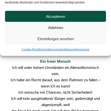
dazu geführt, dass das System vor dem Kollaps steht. Vor
bestimmte Merkmale und Funktionen beeinträchtigt werden.
diesem Hintergrund ist es nicht nachzuvollziehen, dass
die Ausgrenzung der Zahnheilkunde so vehement
Akzeptieren
abgelehnt wird. Wenn hier nicht schleunigst etwas passiert
– und davon ist leider nicht auszugehen, wird das Defizit
Ablehnen
der Kassen weiterhin wachsen. Bei sinkenden
Einstellungen ansehen
Steuereinnahmen können diese Kosten nicht mehr
gestemmt werden und dann werden die Kassen sicherlich
Cookie-Richtlinie
Datenschutzerklärung
Impressum
nicht zuerst bei ihren Mitarbeitern sparen …
Ein freier Mensch
Ich will unter keinen Umständen ein Allerweltsmensch
sein.
Ich habe ein Recht darauf, aus dem Rahmen zu fallen –
wenn ich es kann!
Ich wünsche mir Chancen, nicht Sicherheiten!
Ich will kein ausgehaltener Bürger sein, gedemütigt und
abgestumpft, weil
der Staat für mich sorgt. Ich will dem Risiko begegnen,