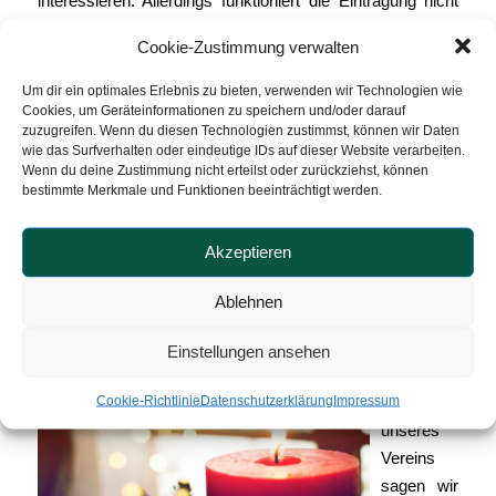
interessieren. Allerdings funktioniert die Eintragung nicht
immer auf Anhieb; überprüfen Sie den Erfolg und
Cookie-Zustimmung verwalten
wiederholen Sie den Eintrag, falls erforderlich.
Um dir ein optimales Erlebnis zu bieten, verwenden wir Technologien wie
Ziel dieses bundesweiten Berufsgruppen-übergreifenden
Cookies, um Geräteinformationen zu speichern und/oder darauf
Protestes ist es, politisch das Signal zu setzen, dass „die
zuzugreifen. Wenn du diesen Technologien zustimmst, können wir Daten
wie das Surfverhalten oder eindeutige IDs auf dieser Website verarbeiten.
Hütte brennt“. Wenn alle im ambulanten Sektor Tätigen
Wenn du deine Zustimmung nicht erteilst oder zurückziehst, können
gemeinsam bundesweit an einem Tag „zumachen“, dann
bestimmte Merkmale und Funktionen beeinträchtigt werden.
kann das nicht überhört werden. Dafür müssen wir
zahlreich sein!
Akzeptieren
Darum: Wann, wenn nicht jetzt? Wer, wenn nicht wir?
Ablehnen
Allen
Mitglieder
Einstellungen ansehen
und
Cookie-Richtlinie
Datenschutzerklärung
Impressum
Partnern
unseres
Vereins
sagen wir