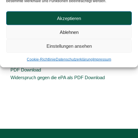
bestimmte Merkmale und Funktionen beeinträchtigt werden.
Am Samstag, dem 08. Februar 2025 findet die nächste
Mitgliederversammlung der VuV statt.
Akzeptieren
Eine Einladung dazu wird Ihnen in einem gesonderten
Schreiben zugehen.
Ablehnen
VUV aktuell 193 als PDF Download
Einstellungen ansehen
Info Blatt ePA-Widerspruch als PDF Download
Cookie-Richtlinie
Datenschutzerklärung
Impressum
Entscheidungshilfe zur elektronischen Patientenakte als
PDF Download
Widerspruch gegen die ePA als PDF Download