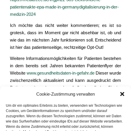
patientenakte-epa-made-in-germanydigitalisierung-in-der-
medizin-2024
Ich möchte das nicht weiter kommentieren; es ist so
grotesk, dass im Moment gar nicht absehbar ist, ob und
wie das im nächsten Jahr funktionieren soll. Entscheidend
ist hier das patientenseitige, rechtzeitige Opt-Out!
Weitere Informationsmöglichkeiten für Patienten bestehen
in dem bereits seit Jahren bekannten Patientenflyer der
Website
www.gesundheitsdaten-in-gefahr.de
Dieser wurde
zwischenzeitlich aktualisiert und kann ausgedruckt dem
Patienten mitgegeben werden. Außerdem finden Sie im
Cookie-Zustimmung verwalten
Anhang ein PDF-Dokument, das als Aufklärung und auf
der Rückseite als Opt-Out-Formular verwendet werden
Um dir ein optimales Erlebnis zu bieten, verwenden wir Technologien wie
kann. An Info-Plakaten wird noch gearbeitet, folgen in
Cookies, um Geräteinformationen zu speichern und/oder darauf
zuzugreifen. Wenn du diesen Technologien zustimmst, können wir Daten
Kürze!
wie das Surfverhalten oder eindeutige IDs auf dieser Website verarbeiten.
Wenn du deine Zustimmung nicht erteilst oder zurückziehst, können
Save the date