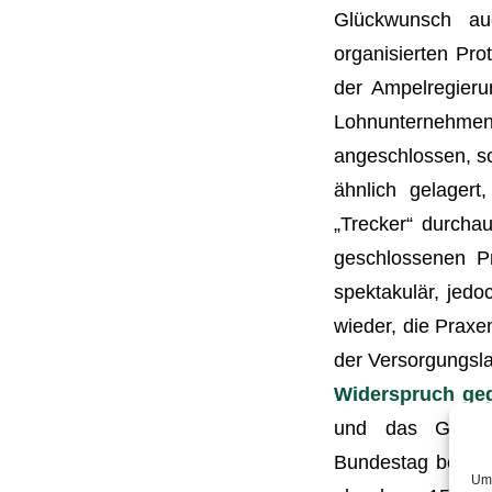
Glückwunsch auc
organisierten Pro
der Ampelregieru
Lohnunternehmen
angeschlossen, so
ähnlich gelager
„Trecker“ durchau
geschlossenen P
spektakulär, jedo
wieder, die Praxe
der Versorgungsl
Widerspruch geg
und das Gesund
Bundestag beschl
Um 