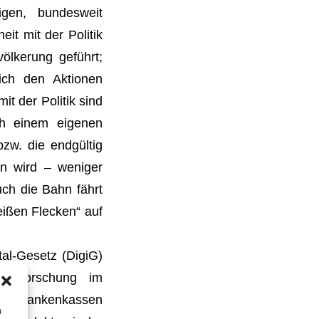
igen, bundesweit
it mit der Politik
ölkerung geführt;
ich den Aktionen
t der Politik sind
ch einem eigenen
bzw. die endgültig
n wird – weniger
uch die Bahn fährt
eißen Flecken“ auf
l-Gesetz (DigiG)
er Forschung im
die Krankenkassen
m