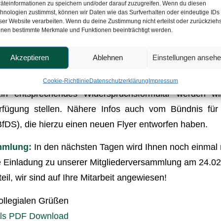
ar 2025 verpflichtet sind, ihren Versicherten ei
äteinformationen zu speichern und/oder darauf zuzugreifen. Wenn du diesen
hnologien zustimmst, können wir Daten wie das Surfverhalten oder eindeutige IDs
A) zur Verfügung zu stellen. Bitte informieren Sie Ih
ser Website verarbeiten. Wenn du deine Zustimmung nicht erteilst oder zurückziehs
nen bestimmte Merkmale und Funktionen beeinträchtigt werden.
eitsdaten, die wenn auch vordergründig zu Forschu
 dort für andere Nutzer zur Verfügung stehen werd
Akzeptieren
Ablehnen
Einstellungen anseh
wird hier unterlaufen! Die Krankenkassen müssen ihre 
der ePA informieren; danach sollte der Patient der
Cookie-Richtlinie
Datenschutzerklärung
Impressum
Ein entsprechendes Widerspruchsformular werden wir
rfügung stellen. Nähere Infos auch vom Bündnis fü
BfDS), die hierzu einen neuen Flyer entworfen haben.
mmlung:
In den nächsten Tagen wird Ihnen noch einmal 
ie Einladung zu unserer Mitgliederversammlung am 24.0
eil, wir sind auf Ihre Mitarbeit angewiesen!
kollegialen Grüßen
als PDF Download