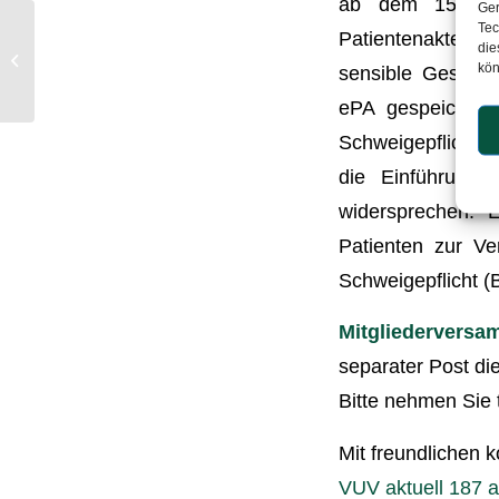
ab dem 15. Janu
Ger
Tec
Patientenakte (eP
die
VUV aktuell Nr. 186
kön
sensible Gesundh
ePA gespeichert,
Schweigepflicht 
die Einführung 
widersprechen. 
Patienten zur Ve
Schweigepflicht (
Mitgliederversa
separater Post d
Bitte nehmen Sie t
Mit freundlichen 
VUV aktuell 187 