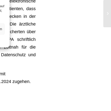
ne elektronische
 auf
re Patienten, dass
t,
VU
ngszwecken in der
en. Die ärztliche
en
Versicherten über
 ePA schriftlich
 zeitnah für die
r Datenschutz und
mit
2.2024 zugehen.