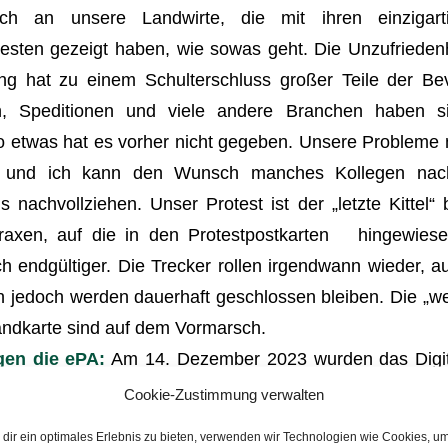
h an unsere Landwirte, die mit ihren einzigart
testen gezeigt haben, wie sowas geht. Die Unzufriedenhe
ng hat zu einem Schulterschluss großer Teile der Bev
, Speditionen und viele andere Branchen haben s
 etwas hat es vorher nicht gegeben. Unsere Probleme mi
t, und ich kann den Wunsch manches Kollegen na
s nachvollziehen. Unser Protest ist der „letzte Kittel“ 
raxen, auf die in den Protestpostkarten hingewiese
ch endgültiger. Die Trecker rollen irgendwann wieder, a
n jedoch werden dauerhaft geschlossen bleiben. Die „w
andkarte sind auf dem Vormarsch.
en die ePA:
Am 14. Dezember 2023 wurden das Digita
heitsdaten-Nutzungsgesetz (GDNG) zugunsten d
Cookie-Zustimmung verwalten
ossen. Der Gesetzentwurf des DigiG sieht vor, dass 
dir ein optimales Erlebnis zu bieten, verwenden wir Technologien wie Cookies, u